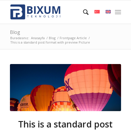
Blog
Buradasınız:
Anasayfa
/
Blog
/
Frontpage Article
/
This is a standard post format with preview Picture
This is a standard post