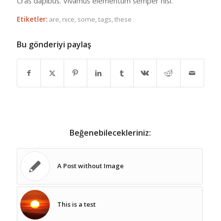
Cras dapibus. Vivamus elementum semper nisi.
Etiketler:
are
,
nice
,
some
,
tags
,
these
Bu gönderiyi paylaş
Beğenebilecekleriniz:
A Post without Image
This is a test