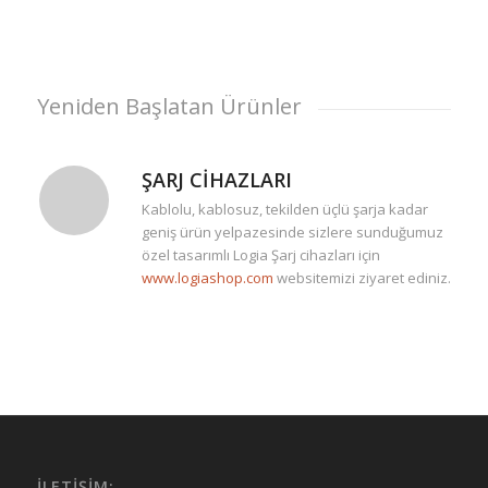
Yeniden Başlatan Ürünler
ŞARJ CIHAZLARI
Kablolu, kablosuz, tekilden üçlü şarja kadar
geniş ürün yelpazesinde sizlere sunduğumuz
özel tasarımlı Logia Şarj cihazları için
www.logiashop.com
websitemizi ziyaret ediniz.
İLETIŞIM: