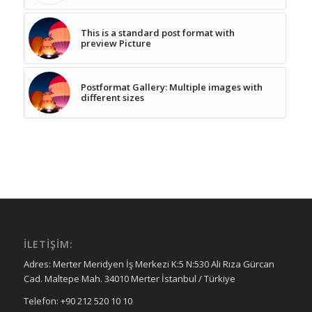
This is a standard post format with
preview Picture
Postformat Gallery: Multiple images with
different sizes
İLETIŞIM:
Adres: Merter Meridyen İş Merkezi K:5 N:530 Ali Rıza Gürcan
Cad. Maltepe Mah. 34010 Merter İstanbul / Türkiye
Telefon: +90 212 520 10 10