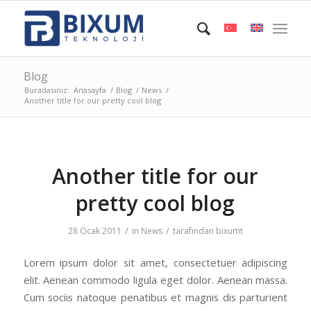
Blog
Buradasınız:
Anasayfa
/
Blog
/
News
/
Another title for our pretty cool blog
Another title for our
pretty cool blog
/
/
28 Ocak 2011
in
News
tarafından
bixumt
Lorem ipsum dolor sit amet, consectetuer adipiscing
elit. Aenean commodo ligula eget dolor. Aenean massa.
Cum sociis natoque penatibus et magnis dis parturient