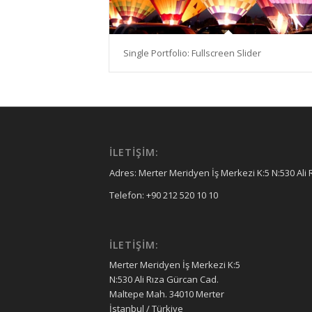
Single Portfolio: Fullscreen Slider
İLETIŞIM:
Adres: Merter Meridyen İş Merkezi K:5 N:530 Ali
Telefon: +90 212 520 10 10
İLETIŞIM:
Merter Meridyen İş Merkezi K:5
N:530 Ali Rıza Gürcan Cad.
Maltepe Mah. 34010 Merter
İstanbul / Türkiye